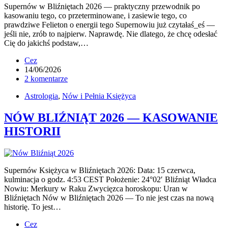
Supernów w Bliźniętach 2026 — praktyczny przewodnik po
kasowaniu tego, co przeterminowane, i zasiewie tego, co
prawdziwe Felieton o energii tego Supernowiu już czytałaś_eś —
jeśli nie, zrób to najpierw. Naprawdę. Nie dlatego, że chcę odesłać
Cię do jakichś podstaw,…
Cez
14/06/2026
2 komentarze
Astrologia
,
Nów i Pełnia Księżyca
NÓW BLIŹNIĄT 2026 — KASOWANIE
HISTORII
Supernów Księżyca w Bliźniętach 2026: Data: 15 czerwca,
kulminacja o godz. 4:53 CEST Położenie: 24°02′ Bliźniąt Władca
Nowiu: Merkury w Raku Zwycięzca horoskopu: Uran w
Bliźniętach Nów w Bliźniętach 2026 — To nie jest czas na nową
historię. To jest…
Cez