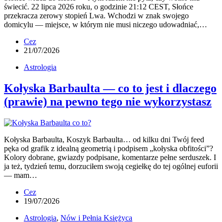
świecić. 22 lipca 2026 roku, o godzinie 21:12 CEST, Słońce
przekracza zerowy stopień Lwa. Wchodzi w znak swojego
domicylu — miejsce, w którym nie musi niczego udowadniać,…
Cez
21/07/2026
Astrologia
Kołyska Barbaulta — co to jest i dlaczego
(prawie) na pewno tego nie wykorzystasz
Kołyska Barbaulta, Koszyk Barbaulta… od kilku dni Twój feed
pęka od grafik z idealną geometrią i podpisem „kołyska obfitości”?
Kolory dobrane, gwiazdy podpisane, komentarze pełne serduszek. I
ja też, tydzień temu, dorzuciłem swoją cegiełkę do tej ogólnej euforii
— mam…
Cez
19/07/2026
Astrologia
,
Nów i Pełnia Księżyca