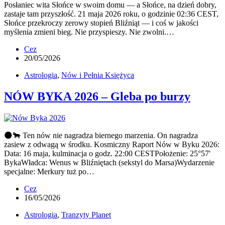
Posłaniec wita Słońce w swoim domu — a Słońce, na dzień dobry,
zastaje tam przyszłość. 21 maja 2026 roku, o godzinie 02:36 CEST,
Słońce przekroczy zerowy stopień Bliźniąt — i coś w jakości
myślenia zmieni bieg. Nie przyspieszy. Nie zwolni.…
Cez
20/05/2026
Astrologia
,
Nów i Pełnia Księżyca
NÓW BYKA 2026 – Gleba po burzy
🌑🐂 Ten nów nie nagradza biernego marzenia. On nagradza
zasiew z odwagą w środku. Kosmiczny Raport Nów w Byku 2026:
Data: 16 maja, kulminacja o godz. 22:00 CESTPołożenie: 25°57′
BykaWładca: Wenus w Bliźniętach (sekstyl do Marsa)Wydarzenie
specjalne: Merkury tuż po…
Cez
16/05/2026
Astrologia
,
Tranzyty Planet