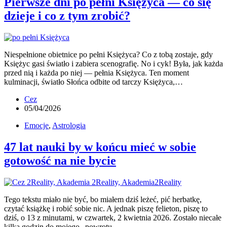
Pierwsze dni po pełni Księżyca — co się
dzieje i co z tym zrobić?
Niespełnione obietnice po pełni Księżyca? Co z tobą zostaje, gdy
Księżyc gasi światło i zabiera scenografię. No i cyk! Była, jak każda
przed nią i każda po niej — pełnia Księżyca. Ten moment
kulminacji, światło Słońca odbite od tarczy Księżyca,…
Cez
05/04/2026
Emocje
,
Astrologia
47 lat nauki by w końcu mieć w sobie
gotowość na nie bycie
Tego tekstu miało nie być, bo miałem dziś leżeć, pić herbatkę,
czytać książkę i robić sobie nic. A jednak piszę felieton, piszę to
dziś, o 13 z minutami, w czwartek, 2 kwietnia 2026. Zostało niecałe
kilka godzin do mojego „powrotu…