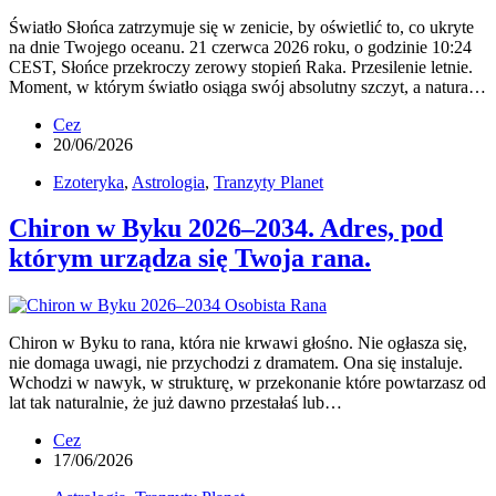
Światło Słońca zatrzymuje się w zenicie, by oświetlić to, co ukryte
na dnie Twojego oceanu. 21 czerwca 2026 roku, o godzinie 10:24
CEST, Słońce przekroczy zerowy stopień Raka. Przesilenie letnie.
Moment, w którym światło osiąga swój absolutny szczyt, a natura…
Cez
20/06/2026
Ezoteryka
,
Astrologia
,
Tranzyty Planet
Chiron w Byku 2026–2034. Adres, pod
którym urządza się Twoja rana.
Chiron w Byku to rana, która nie krwawi głośno. Nie ogłasza się,
nie domaga uwagi, nie przychodzi z dramatem. Ona się instaluje.
Wchodzi w nawyk, w strukturę, w przekonanie które powtarzasz od
lat tak naturalnie, że już dawno przestałaś lub…
Cez
17/06/2026