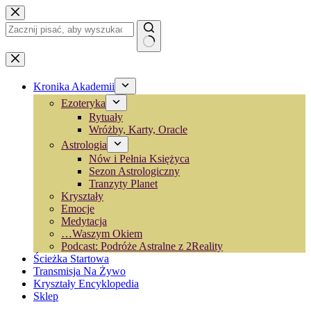
Przejdź
do
treści
Brak
wyników
Kronika Akademii
Ezoteryka
Rytuały
Wróżby, Karty, Oracle
Astrologia
Nów i Pełnia Księżyca
Sezon Astrologiczny
Tranzyty Planet
Kryształy
Emocje
Medytacja
…Waszym Okiem
Podcast: Podróże Astralne z 2Reality
Ścieżka Startowa
Transmisja Na Żywo
Kryształy Encyklopedia
Sklep