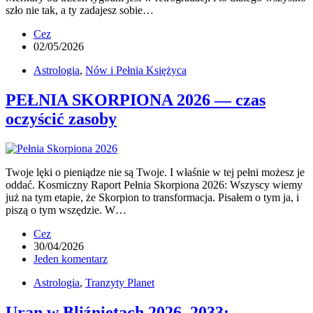
szło nie tak, a ty zadajesz sobie…
Cez
02/05/2026
Astrologia
,
Nów i Pełnia Księżyca
PEŁNIA SKORPIONA 2026 — czas
oczyścić zasoby
Twoje lęki o pieniądze nie są Twoje. I właśnie w tej pełni możesz je
oddać. Kosmiczny Raport Pełnia Skorpiona 2026: Wszyscy wiemy
już na tym etapie, że Skorpion to transformacja. Pisałem o tym ja, i
piszą o tym wszędzie. W…
Cez
30/04/2026
Jeden komentarz
Astrologia
,
Tranzyty Planet
Uran w Bliźniętach 2026–2033: