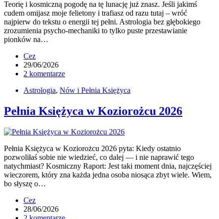
Teorię i kosmiczną pogodę na tę lunację już znasz. Jeśli jakimś
cudem omijasz moje felietony i trafiasz od razu tutaj – wróć
najpierw do tekstu o energii tej pełni. Astrologia bez głębokiego
zrozumienia psycho-mechaniki to tylko puste przestawianie
pionków na…
Cez
29/06/2026
2 komentarze
Astrologia
,
Nów i Pełnia Księżyca
Pełnia Księżyca w Koziorożcu 2026
Pełnia Księżyca w Koziorożcu 2026 pyta: Kiedy ostatnio
pozwoliłaś sobie nie wiedzieć, co dalej — i nie naprawić tego
natychmiast? Kosmiczny Raport: Jest taki moment dnia, najczęściej
wieczorem, który zna każda jedna osoba niosąca zbyt wiele. Wiem,
bo słyszę o…
Cez
28/06/2026
2 komentarze