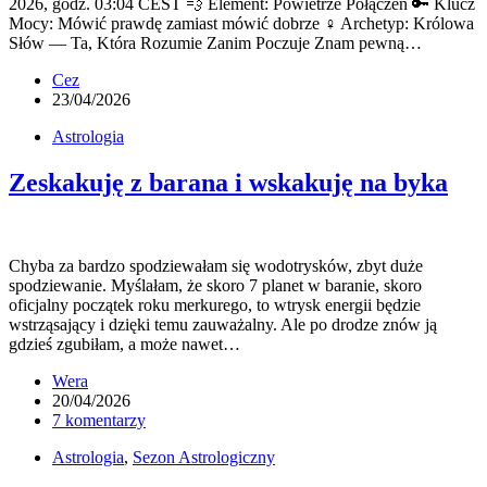
2026, godz. 03:04 CEST 💨 Element: Powietrze Połączeń 🔑 Klucz
Mocy: Mówić prawdę zamiast mówić dobrze ♀ Archetyp: Królowa
Słów — Ta, Która Rozumie Zanim Poczuje Znam pewną…
Cez
23/04/2026
Astrologia
Zeskakuję z barana i wskakuję na byka
Chyba za bardzo spodziewałam się wodotrysków, zbyt duże
spodziewanie. Myślałam, że skoro 7 planet w baranie, skoro
oficjalny początek roku merkurego, to wtrysk energii będzie
wstrząsający i dzięki temu zauważalny. Ale po drodze znów ją
gdzieś zgubiłam, a może nawet…
Wera
20/04/2026
7 komentarzy
Astrologia
,
Sezon Astrologiczny