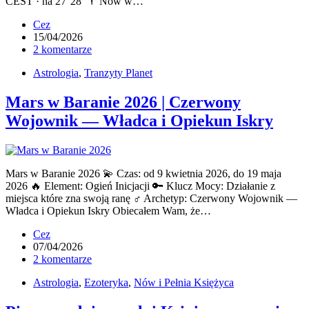
CEST · na 27°28′ ♈ Nów w…
Cez
15/04/2026
2 komentarze
Astrologia
,
Tranzyty Planet
Mars w Baranie 2026 | Czerwony
Wojownik — Władca i Opiekun Iskry
Mars w Baranie 2026 💫 Czas: od 9 kwietnia 2026, do 19 maja
2026 🔥 Element: Ogień Inicjacji 🔑 Klucz Mocy: Działanie z
miejsca które zna swoją ranę ♂ Archetyp: Czerwony Wojownik —
Władca i Opiekun Iskry Obiecałem Wam, że…
Cez
07/04/2026
2 komentarze
Astrologia
,
Ezoteryka
,
Nów i Pełnia Księżyca