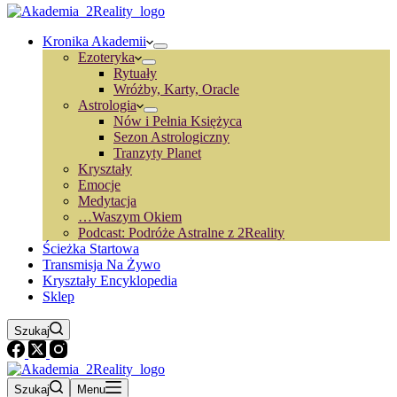
Kronika Akademii
Ezoteryka
Rytuały
Wróżby, Karty, Oracle
Astrologia
Nów i Pełnia Księżyca
Sezon Astrologiczny
Tranzyty Planet
Kryształy
Emocje
Medytacja
…Waszym Okiem
Podcast: Podróże Astralne z 2Reality
Ścieżka Startowa
Transmisja Na Żywo
Kryształy Encyklopedia
Sklep
Szukaj
Szukaj
Menu