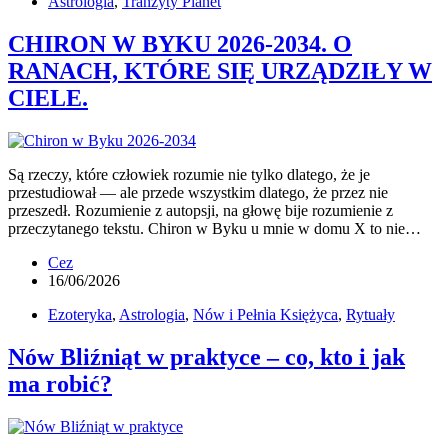
Astrologia
,
Tranzyty Planet
CHIRON W BYKU 2026-2034. O
RANACH, KTÓRE SIĘ URZĄDZIŁY W
CIELE.
Są rzeczy, które człowiek rozumie nie tylko dlatego, że je
przestudiował — ale przede wszystkim dlatego, że przez nie
przeszedł. Rozumienie z autopsji, na głowę bije rozumienie z
przeczytanego tekstu. Chiron w Byku u mnie w domu X to nie…
Cez
16/06/2026
Ezoteryka
,
Astrologia
,
Nów i Pełnia Księżyca
,
Rytuały
Nów Bliźniąt w praktyce – co, kto i jak
ma robić?