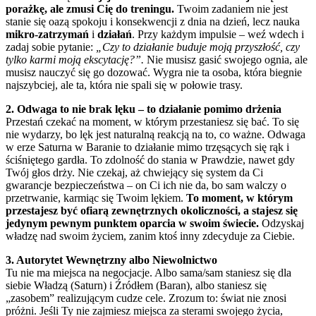
porażkę, ale zmusi Cię do treningu.
Twoim zadaniem nie jest
stanie się oazą spokoju i konsekwencji z dnia na dzień, lecz nauka
mikro-zatrzymań
i
działań
. Przy każdym impulsie – weź wdech i
zadaj sobie pytanie:
„Czy to działanie buduje moją przyszłość, czy
tylko karmi moją ekscytację?”.
Nie musisz gasić swojego ognia, ale
musisz nauczyć się go dozować. Wygra nie ta osoba, która biegnie
najszybciej, ale ta, która nie spali się w połowie trasy.
2. Odwaga to nie brak lęku – to działanie pomimo drżenia
Przestań czekać na moment, w którym przestaniesz się bać. To się
nie wydarzy, bo lęk jest naturalną reakcją na to, co ważne. Odwaga
w erze Saturna w Baranie to działanie mimo trzęsących się rąk i
ściśniętego gardła. To zdolność do stania w Prawdzie, nawet gdy
Twój głos drży. Nie czekaj, aż chwiejący się system da Ci
gwarancje bezpieczeństwa – on Ci ich nie da, bo sam walczy o
przetrwanie, karmiąc się Twoim lękiem.
To moment, w którym
przestajesz być ofiarą zewnętrznych okoliczności, a stajesz się
jedynym pewnym punktem oparcia w swoim świecie.
Odzyskaj
władzę nad swoim życiem, zanim ktoś inny zdecyduje za Ciebie.
3. Autorytet Wewnętrzny albo Niewolnictwo
Tu nie ma miejsca na negocjacje. Albo sama/sam staniesz się dla
siebie Władzą (Saturn) i Źródłem (Baran), albo staniesz się
„zasobem” realizującym cudze cele. Zrozum to: świat nie znosi
próżni. Jeśli Ty nie zajmiesz miejsca za sterami swojego życia,