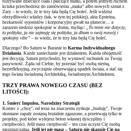
rozrywane dziecięce ciała i płaczące matki, a potem jednym ruchem
kciuka przechodzisz do zamówienia „maka” albo nowych szmat z
Zary – to wiedz, że te trzy lata będą Cię boleć. Jeśli widzisz
obrzydliwości władzy (tak, w tym tej polskiej), akta Epsteina,
bezkarność syjonistów i korporacyjny gwałt na planecie… a
zarazem siedzisz spokojnie w domu, myśląc:
„To mnie nie dotyczy,
to polityka, ja nie zajmuję się polityka, ja dbam o swój rozwój i
spokojny vibe”
– to wiedz, że te trzy lata będą Cię boleć.
Dlaczego? Bo Saturn w Baranie to
Karma Indywidualnego
Działania
. Każde zaniechanie jest działaniem. Każda obojętność
jest decyzją. Saturn przychodzi, by wystawić rachunek za Twoją
pasywność. Żąda od Ciebie, by przestać być osobą niemą,
bezrefleksyjną, zwyczajnie obserwującą upadek świata, a stać się
tego świata świadomą Architektką, świadomym Architektem.
TRZY PRAWA NOWEGO CZASU (BEZ
LITOŚCI):
1. Śmierć Impulsu, Narodziny Strategii
Koniec z „chcę”, od teraz na znaczeniu zyskuje „buduję”. Twoje
słomiane zapały zostaną brutalnie zgaszone, a przetrwają tylko te
projekty, pod które wylejesz beton własnej dyscypliny i
cierpliwości. Jeśli masz cierpliwość – ten czas uczyni Cię osobą
niezniszczalną.
Jeśli jej nie masz – Saturn nie skazuje Cię na