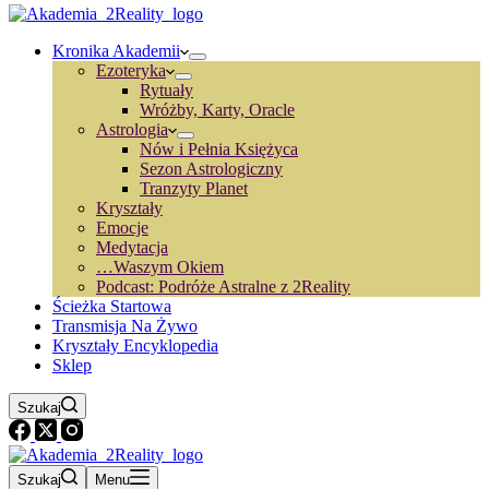
Kronika Akademii
Ezoteryka
Rytuały
Wróżby, Karty, Oracle
Astrologia
Nów i Pełnia Księżyca
Sezon Astrologiczny
Tranzyty Planet
Kryształy
Emocje
Medytacja
…Waszym Okiem
Podcast: Podróże Astralne z 2Reality
Ścieżka Startowa
Transmisja Na Żywo
Kryształy Encyklopedia
Sklep
Szukaj
Szukaj
Menu