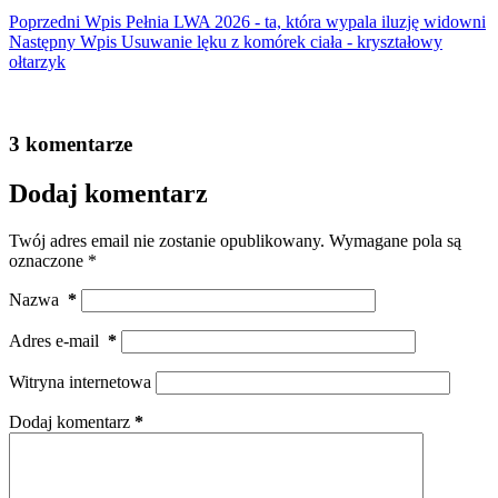
Poprzedni
Wpis
Pełnia LWA 2026 - ta, która wypala iluzję widowni
Następny
Wpis
Usuwanie lęku z komórek ciała - kryształowy
ołtarzyk
3 komentarze
Dodaj komentarz
Twój adres email nie zostanie opublikowany.
Wymagane pola są
oznaczone
*
Nazwa
*
Adres e-mail
*
Witryna internetowa
Dodaj komentarz
*