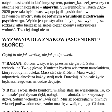
natychmiast zrobi to ktoś inny: system, partner_ka, szef_owa czy co
obecnie jest najczęstsze –
algorytm
. Suwerenność w latach 2026-
2028 przestała być luksusową opcją dla „osób duchowo
zaawansowanych”, stała się
jedynym warunkiem przetrwania
psychicznego
. Wybór jest prosty: albo abdykujesz i wykonujesz
rozkazy, albo bierzesz na siebie ciężar korony i odzyskujesz
wolność. Trzeciej drogi nie ma.
WYZWANIA DLA ZNAKÓW (ASCENDENT /
SŁOŃCE)
Czytaj to nie jak wróżbę, ale jak podpowiedź.
♈️
BARAN:
Korona waży, więc przestań się garbić. Saturn
wchodzi na Twoją głowę. Koniec z byciem wiecznym nastolatkiem,
który robi dym i ucieka. Masz stać się Królem. Masz wziąć
odpowiedzialność za każdy swój ruch. Dorośnij. Albo całe życie
będziesz reagować na cudze decyzje.
♉️
BYK:
Twoja strefa komfortu właśnie stała się więzieniem. To, co
zamiatałeś pod dywan (lęki, nałogi, auto-sabotaż), teraz wyważy
drzwi. Saturn wchodzi w Twój cień. Musisz posprzątać w piwnicy
własnej podświadomości, zanim ona się zawali, rujnując Ci dom.