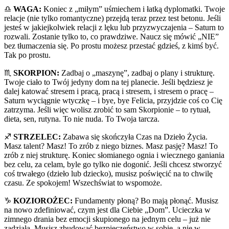
♎️
WAGA:
Koniec z „miłym” uśmiechem i łatką dyplomatki. Twoje
relacje (nie tylko romantyczne) przejdą teraz przez test betonu. Jeśli
jesteś w jakiejkolwiek relacji z lęku lub przyzwyczajenia – Saturn to
rozwali. Zostanie tylko to, co prawdziwe. Naucz się mówić „NIE”
bez tłumaczenia się. Po prostu możesz przestać gdzieś, z kimś być.
Tak po prostu.
♏️
SKORPION:
Zadbaj o „maszynę”, zadbaj o plany i strukturę.
Twoje ciało to Twój jedyny dom na tej planecie. Jeśli będziesz je
dalej katować stresem i pracą, pracą i stresem, i stresem o pracę –
Saturn wyciągnie wtyczkę – i bye, bye Felicia, przyjdzie coś co Cię
zatrzyma. Jeśli więc wolisz zrobić to sam Skorpionie – to rytuał,
dieta, sen, rutyna. To nie nuda. To Twoja tarcza.
♐️
STRZELEC:
Zabawa się skończyła Czas na Dzieło Życia.
Masz talent? Masz! To zrób z niego biznes. Masz pasję? Masz! To
zrób z niej strukturę. Koniec słomianego ognia i wiecznego ganiania
bez celu, za celam, byle go tylko nie dogonić. Jeśli chcesz stworzyć
coś trwałego (dzieło lub dziecko), musisz poświęcić na to chwilę
czasu. Ze spokojem! Wszechświat to wspomoże.
♑️
KOZIOROŻEC:
Fundamenty płoną? Bo mają płonąć. Musisz
na nowo zdefiniować, czym jest dla Ciebie „Dom”. Ucieczka w
zimnego drania bez emocji skupionego na jednym celu – już nie
zadziała. Musisz zbudować bezpieczeństwo w sobie, a nie w