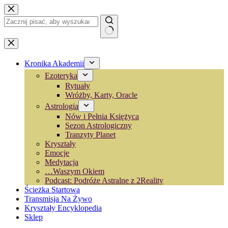
Przejdź
do
treści
Brak
wyników
Kronika Akademii
Ezoteryka
Rytuały
Wróżby, Karty, Oracle
Astrologia
Nów i Pełnia Księżyca
Sezon Astrologiczny
Tranzyty Planet
Kryształy
Emocje
Medytacja
…Waszym Okiem
Podcast: Podróże Astralne z 2Reality
Ścieżka Startowa
Transmisja Na Żywo
Kryształy Encyklopedia
Sklep