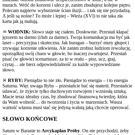
murach. Wróć do korzeni i ulecz je, zanim zbudujesz kolejne piętro.
Polecam najpierw wyburzenie ścian iluzji… i tak się nie przydadzą.
A jeśli są nośne? To może i lepiej – Wieża (XVI) to nie taka zła
karta jak ją malują.
♒️
WODNIK:
Słowo staje się ciałem. Dosłownie. Przestań kłapać
jęzorem na darmo (i/lub za darmo). Twoja komunikacja ma być jak
laser – precyzyjna i skuteczna. Jak huragan – burzyć mury głupot i
zrywając korzenie utkwienia. Ale zanim zrobisz ludziom rewolucję,
uporządkuj swój chaos w głowie, bo inaczej zwariujesz. Przestań
pisać (w głowie) scenariusze, za to w realu – pisz, ucz, graj,
czytaj… ale bierz odpowiedzialność za każde wypowiedziane
słowo.
♓️
RYBY:
Pieniądze to nie zło. Pieniądze to energia – i to energia
Saturna. Więc uwaga Ryby – przestańcie bać się materii. Przestańcie
udawać, że żyjecie tylko duchowym rozwojem i wzniosłą sztuką.
Macie teraz idealny czas, by zbudować finansową twierdzę, która
da Wam wolność… do tworzenia i życia w marzeniach. Wasza
wartość własna musi stać się jedyną walutą jaką chcecie operować.
SŁOWO KOŃCOWE
Saturn w Baranie to
Arcykapłan Próby
. On nie przychodzi, żeby