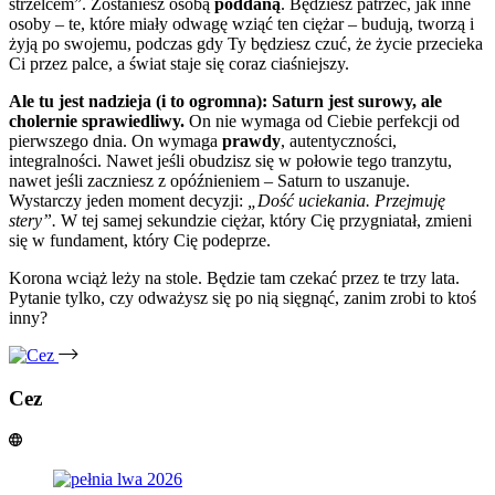
strzelcem”. Zostaniesz osobą
poddaną
. Będziesz patrzeć, jak inne
osoby – te, które miały odwagę wziąć ten ciężar – budują, tworzą i
żyją po swojemu, podczas gdy Ty będziesz czuć, że życie przecieka
Ci przez palce, a świat staje się coraz ciaśniejszy.
Ale tu jest nadzieja (i to ogromna):
Saturn jest surowy, ale
cholernie sprawiedliwy.
On nie wymaga od Ciebie perfekcji od
pierwszego dnia. On wymaga
prawdy
, autentyczności,
integralności. Nawet jeśli obudzisz się w połowie tego tranzytu,
nawet jeśli zaczniesz z opóźnieniem – Saturn to uszanuje.
Wystarczy jeden moment decyzji:
„Dość uciekania. Przejmuję
stery”.
W tej samej sekundzie ciężar, który Cię przygniatał, zmieni
się w fundament, który Cię podeprze.
Korona wciąż leży na stole. Będzie tam czekać przez te trzy lata.
Pytanie tylko, czy odważysz się po nią sięgnąć, zanim zrobi to ktoś
inny?
Cez