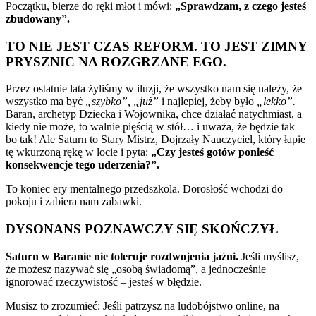
Początku, bierze do ręki młot i mówi:
„Sprawdzam, z czego jesteś
zbudowany”.
TO NIE JEST CZAS REFORM. TO JEST ZIMNY
PRYSZNIC NA ROZGRZANE EGO.
Przez ostatnie lata żyliśmy w iluzji, że wszystko nam się należy, że
wszystko ma być
„szybko”, „już”
i najlepiej, żeby było
„lekko”.
Baran, archetyp Dziecka i Wojownika, chce działać natychmiast, a
kiedy nie może, to walnie pięścią w stół… i uważa, że będzie tak –
bo tak! Ale Saturn to Stary Mistrz, Dojrzały Nauczyciel, który łapie
tę wkurzoną rękę w locie i pyta:
„Czy jesteś gotów ponieść
konsekwencje tego uderzenia?”.
To koniec ery mentalnego przedszkola. Dorosłość wchodzi do
pokoju i zabiera nam zabawki.
DYSONANS POZNAWCZY SIĘ SKOŃCZYŁ
Saturn w Baranie nie toleruje rozdwojenia jaźni.
Jeśli myślisz,
że możesz nazywać się „osobą świadomą”, a jednocześnie
ignorować rzeczywistość – jesteś w błędzie.
Musisz to zrozumieć: Jeśli patrzysz na ludobójstwo online, na