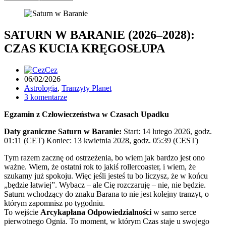
SATURN W BARANIE (2026–2028):
CZAS KUCIA KRĘGOSŁUPA
Cez
06/02/2026
Astrologia
,
Tranzyty Planet
3 komentarze
Egzamin z Człowieczeństwa w Czasach Upadku
Daty graniczne Saturn w Baranie:
Start: 14 lutego 2026, godz.
01:11 (CET) Koniec: 13 kwietnia 2028, godz. 05:39 (CEST)
Tym razem zacznę od ostrzeżenia, bo wiem jak bardzo jest ono
ważne. Wiem, że ostatni rok to jakiś rollercoaster, i wiem, że
szukamy już spokoju. Więc jeśli jesteś tu bo liczysz, że w końcu
„będzie łatwiej”. Wybacz – ale Cię rozczaruję – nie, nie będzie.
Saturn wchodzący do znaku Barana to nie jest kolejny tranzyt, o
którym zapomnisz po tygodniu.
To wejście
Arcykapłana Odpowiedzialności
w samo serce
pierwotnego Ognia. To moment, w którym Czas staje u swojego