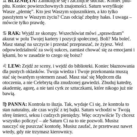
♊️
BLIŹNIĘTA:
Zamknijcie się i zacznijcie słuchać. Koniec pitu-
pitu. Koniec powierzchownych znajomości. Saturn weryfikuje
Wasze „plemię”. Kto jest Waszym sojusznikiem, a kto tylko
pasożytem w Waszym życiu? Czas odciąć zbędny hałas. I uwaga –
mówcie tylko prawdę.
♋️
RAK:
Wyjdź ze skorupy. Wszechświat mówi „sprawdzam”
akurat w polu Twojej kariery i pozycji społecznej. Boli? Ma boleć.
Masz stanąć na szczycie i przestać przepraszać, że żyjesz. Weź
odpowiedzialność za swój sukces, zamiast chować się za emocjami i
lękami, bo w zasadzie to czego się boisz?
♌️
LEW:
Zejdź ze sceny, i wejdź do biblioteki. Koniec błaznowania
dla pustych oklasków. Twoja wiedza i Twoje przekonania muszą
stać się twardym systemem zasad. Masz stać się Mędrcem dla
otoczenia, a nie Celebrytą dla znudzonej gawiedzi. Zbuduj katedrę,
akademię, agorę, a nie tani cyrk ze sztuczkami, które nikogo już nie
bawią.
♍️
PANNA:
Kontrola to iluzja. Tak, wydaje Ci się, że kontrola to
stan naturalny, ale czas wyjść z tej bajki. Saturn wchodzi w Twoją
sferę śmierci, seksu i cudzych pieniędzy. Więc oczywiście Ty chcesz
wszystko policzyć – ale Saturn Ci na to nie pozwoli. Musisz
nauczyć się puszczać kontorlę. Musisz zaufać, że przetrwasz nawet
wtedy, gdy nie trzymasz kierownicy.