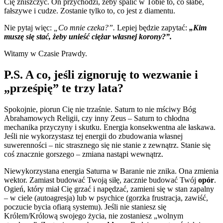
Cię zniszczyć. On przychodzi, żeby spalić w Tobie to, co słabe,
fałszywe i cudze. Zostanie tylko to, co jest z diamentu.
Nie pytaj więc:
„Co mnie czeka?”.
Lepiej będzie zapytać:
„Kim
muszę się stać, żeby unieść ciężar własnej korony?”.
Witamy w Czasie Prawdy.
P.S. A co, jeśli zignoruję to wezwanie i
„prześpię” te trzy lata?
Spokojnie, piorun Cię nie trzaśnie. Saturn to nie mściwy Bóg
Abrahamowych Religii, czy inny Zeus – Saturn to chłodna
mechanika przyczyny i skutku. Energia konsekwentna ale łaskawa.
Jeśli nie wykorzystasz tej energii do zbudowania własnej
suwerenności – nic strasznego się nie stanie z zewnątrz. Stanie się
coś znacznie gorszego – zmiana nastąpi wewnątrz.
Niewykorzystana energia Saturna w Baranie nie znika. Ona zmienia
wektor. Zamiast budować Twoją siłę, zacznie budować Twój
opór
.
Ogień, który miał Cię grzać i napędzać, zamieni się w stan zapalny
– w ciele (autoagresja) lub w psychice (gorzka frustracja, zawiść,
poczucie bycia ofiarą systemu). Jeśli nie staniesz się
Królem/Królową swojego życia, nie zostaniesz „wolnym